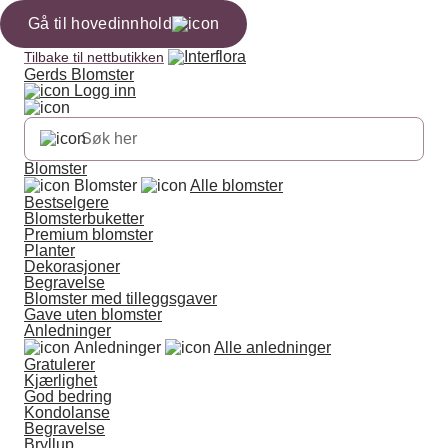
Gå til hovedinnhold
Tilbake til nettbutikken
Gerds Blomster
Logg inn
Blomster
Blomster
Alle blomster
Bestselgere
Blomsterbuketter
Premium blomster
Planter
Dekorasjoner
Begravelse
Blomster med tilleggsgaver
Gave uten blomster
Anledninger
Anledninger
Alle anledninger
Gratulerer
Kjærlighet
God bedring
Kondolanse
Begravelse
Bryllup