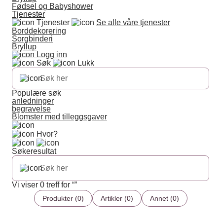
Fødsel og Babyshower
Tjenester
Tjenester
Se alle våre tjenester
Borddekorering
Sorgbinderi
Bryllup
Logg inn
Søk
Lukk
Populære søk
anledninger
begravelse
Blomster med tilleggsgaver
Hvor?
Søkeresultat
Vi viser 0 treff for “”
Produkter (0)
Artikler (0)
Annet (0)