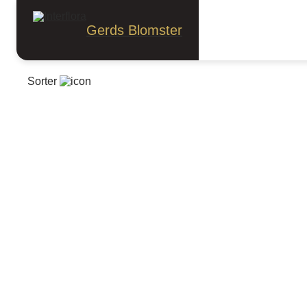
Blomster
Blomster
Gerds Blomster
Alle blomster
Bestselgere
Blomsterbu
Sorter