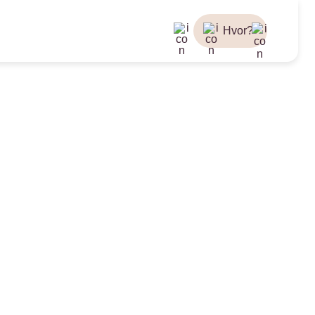
Hvor?
avelsesblomster
Blomster med tilleggsgaver