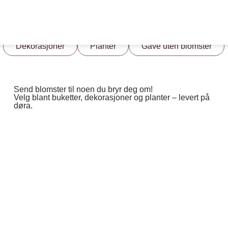
ketter
Rosebuketter
Premium blomster
Begr
Dekorasjoner
Planter
Gave uten blomster
Send blomster til noen du bryr deg om!
Velg blant buketter, dekorasjoner og planter – levert på
døra.