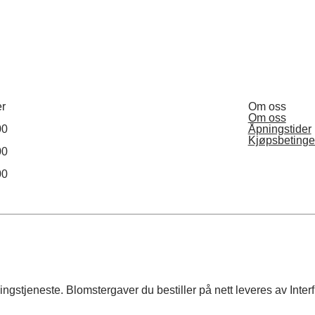
er
Om oss
Om oss
00
Åpningstider
Kjøpsbetinge
00
00
ngstjeneste. Blomstergaver du bestiller på nett leveres av Interf