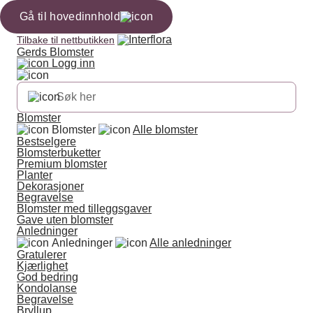
Gå til hovedinnhold
Tilbake til nettbutikken
Gerds Blomster
Logg inn
Blomster
Blomster
Alle blomster
Bestselgere
Blomsterbuketter
Premium blomster
Planter
Dekorasjoner
Begravelse
Blomster med tilleggsgaver
Gave uten blomster
Anledninger
Anledninger
Alle anledninger
Gratulerer
Kjærlighet
God bedring
Kondolanse
Begravelse
Bryllup